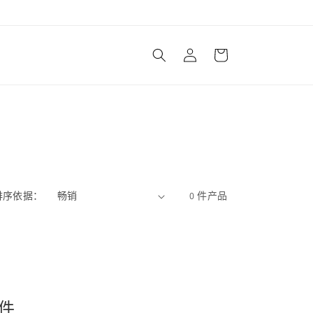
购
登
物
录
车
Cart
Close
排序依据：
0 件产品
件