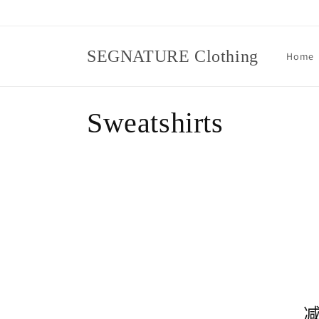
跳到内
容
SEGNATURE Clothing
Home
收
Sweatshirts
藏
: