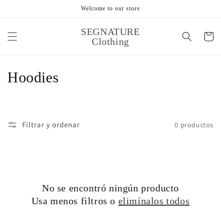
Ir
Welcome to our store
directamente
al contenido
SEGNATURE
Carrito
Clothing
Cart
Close
C
Hoodies
o
l
Filtrar y ordenar
0 productos
e
c
c
No se encontró ningún producto
i
Usa menos filtros o
elimínalos todos
ó